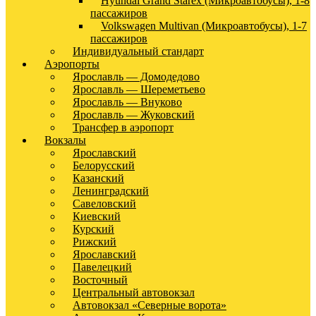
Hyundai Grand Starex (Микроавтобусы), 1-8
пассажиров
Volkswagen Multivan (Микроавтобусы), 1-7
пассажиров
Индивидуальный стандарт
Аэропорты
Ярославль — Домодедово
Ярославль — Шереметьево
Ярославль — Внуково
Ярославль — Жуковский
Трансфер в аэропорт
Вокзалы
Ярославский
Белорусский
Казанский
Ленинградский
Савеловский
Киевский
Курский
Рижский
Ярославский
Павелецкий
Восточный
Центральный автовокзал
Автовокзал «Северные ворота»