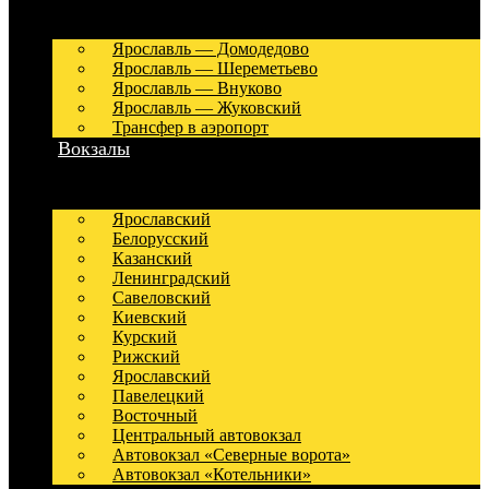
Ярославль — Домодедово
Ярославль — Шереметьево
Ярославль — Внуково
Ярославль — Жуковский
Трансфер в аэропорт
Вокзалы
Ярославский
Белорусский
Казанский
Ленинградский
Савеловский
Киевский
Курский
Рижский
Ярославский
Павелецкий
Восточный
Центральный автовокзал
Автовокзал «Северные ворота»
Автовокзал «Котельники»