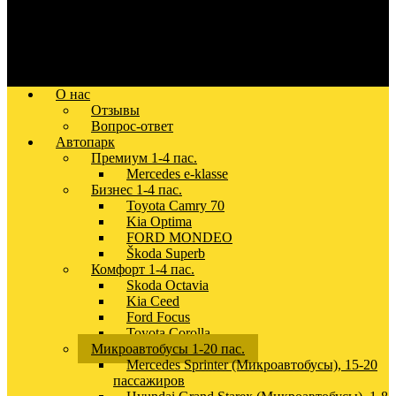
О нас
Отзывы
Вопрос-ответ
Автопарк
Премиум 1-4 пас.
Mercedes e-klasse
Бизнес 1-4 пас.
Toyota Camry 70
Kia Optima
FORD MONDEO
Škoda Superb
Комфорт 1-4 пас.
Skoda Octavia
Kia Ceed
Ford Focus
Toyota Corolla
Микроавтобусы 1-20 пас.
Mercedes Sprinter (Микроавтобусы), 15-20
пассажиров