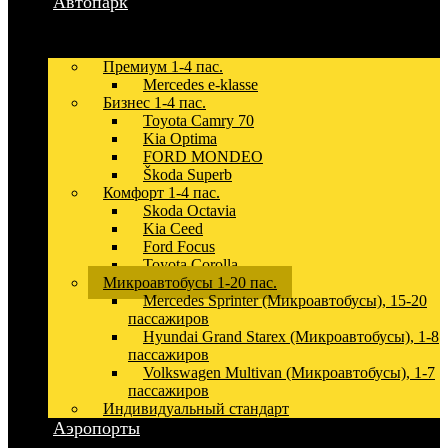
Автопарк
Премиум 1-4 пас.
Mercedes e-klasse
Бизнес 1-4 пас.
Toyota Camry 70
Kia Optima
FORD MONDEO
Škoda Superb
Комфорт 1-4 пас.
Skoda Octavia
Kia Ceed
Ford Focus
Toyota Corolla
Микроавтобусы 1-20 пас.
Mercedes Sprinter (Микроавтобусы), 15-20
пассажиров
Hyundai Grand Starex (Микроавтобусы), 1-8
пассажиров
Volkswagen Multivan (Микроавтобусы), 1-7
пассажиров
Индивидуальный стандарт
Аэропорты