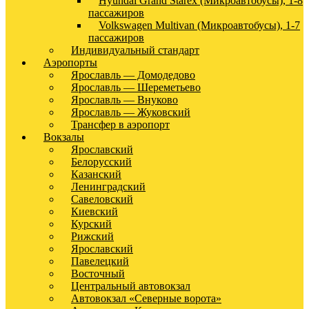
Hyundai Grand Starex (Микроавтобусы), 1-8
пассажиров
Volkswagen Multivan (Микроавтобусы), 1-7
пассажиров
Индивидуальный стандарт
Аэропорты
Ярославль — Домодедово
Ярославль — Шереметьево
Ярославль — Внуково
Ярославль — Жуковский
Трансфер в аэропорт
Вокзалы
Ярославский
Белорусский
Казанский
Ленинградский
Савеловский
Киевский
Курский
Рижский
Ярославский
Павелецкий
Восточный
Центральный автовокзал
Автовокзал «Северные ворота»