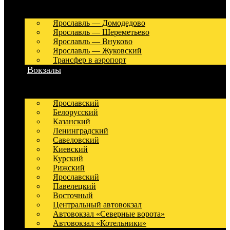
Ярославль — Домодедово
Ярославль — Шереметьево
Ярославль — Внуково
Ярославль — Жуковский
Трансфер в аэропорт
Вокзалы
Ярославский
Белорусский
Казанский
Ленинградский
Савеловский
Киевский
Курский
Рижский
Ярославский
Павелецкий
Восточный
Центральный автовокзал
Автовокзал «Северные ворота»
Автовокзал «Котельники»