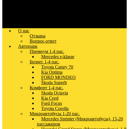
О нас
Отзывы
Вопрос-ответ
Автопарк
Премиум 1-4 пас.
Mercedes e-klasse
Бизнес 1-4 пас.
Toyota Camry 70
Kia Optima
FORD MONDEO
Škoda Superb
Комфорт 1-4 пас.
Skoda Octavia
Kia Ceed
Ford Focus
Toyota Corolla
Микроавтобусы 1-20 пас.
Mercedes Sprinter (Микроавтобусы), 15-20
пассажиров