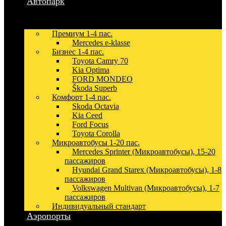
Автопарк
Премиум 1-4 пас.
Mercedes e-klasse
Бизнес 1-4 пас.
Toyota Camry 70
Kia Optima
FORD MONDEO
Škoda Superb
Комфорт 1-4 пас.
Skoda Octavia
Kia Ceed
Ford Focus
Toyota Corolla
Микроавтобусы 1-20 пас.
Mercedes Sprinter (Микроавтобусы), 15-20
пассажиров
Hyundai Grand Starex (Микроавтобусы), 1-8
пассажиров
Volkswagen Multivan (Микроавтобусы), 1-7
пассажиров
Индивидуальный стандарт
Аэропорты