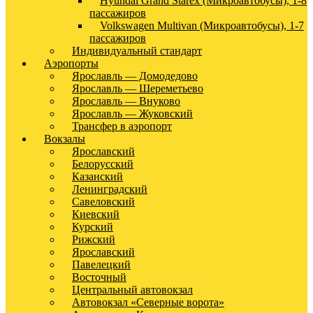
Hyundai Grand Starex (Микроавтобусы), 1-8
пассажиров
Volkswagen Multivan (Микроавтобусы), 1-7
пассажиров
Индивидуальный стандарт
Аэропорты
Ярославль — Домодедово
Ярославль — Шереметьево
Ярославль — Внуково
Ярославль — Жуковский
Трансфер в аэропорт
Вокзалы
Ярославский
Белорусский
Казанский
Ленинградский
Савеловский
Киевский
Курский
Рижский
Ярославский
Павелецкий
Восточный
Центральный автовокзал
Автовокзал «Северные ворота»