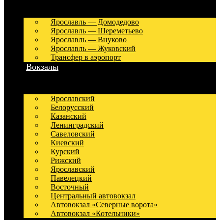
Ярославль — Домодедово
Ярославль — Шереметьево
Ярославль — Внуково
Ярославль — Жуковский
Трансфер в аэропорт
Вокзалы
Ярославский
Белорусский
Казанский
Ленинградский
Савеловский
Киевский
Курский
Рижский
Ярославский
Павелецкий
Восточный
Центральный автовокзал
Автовокзал «Северные ворота»
Автовокзал «Котельники»