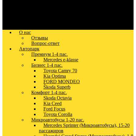
О нас
Отзывы
Вопрос-ответ
Автопарк
Премиум 1-4 пас.
Mercedes e-klasse
Бизнес 1-4 пас.
Toyota Camry 70
Kia Optima
FORD MONDEO
Škoda Superb
Комфорт 1-4 пас.
Skoda Octavia
Kia Ceed
Ford Focus
Toyota Corolla
Микроавтобусы 1-20 пас.
Mercedes Sprinter (Микроавтобусы), 15-20
пассажиров