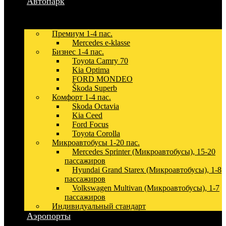
Автопарк
Премиум 1-4 пас.
Mercedes e-klasse
Бизнес 1-4 пас.
Toyota Camry 70
Kia Optima
FORD MONDEO
Škoda Superb
Комфорт 1-4 пас.
Skoda Octavia
Kia Ceed
Ford Focus
Toyota Corolla
Микроавтобусы 1-20 пас.
Mercedes Sprinter (Микроавтобусы), 15-20
пассажиров
Hyundai Grand Starex (Микроавтобусы), 1-8
пассажиров
Volkswagen Multivan (Микроавтобусы), 1-7
пассажиров
Индивидуальный стандарт
Аэропорты